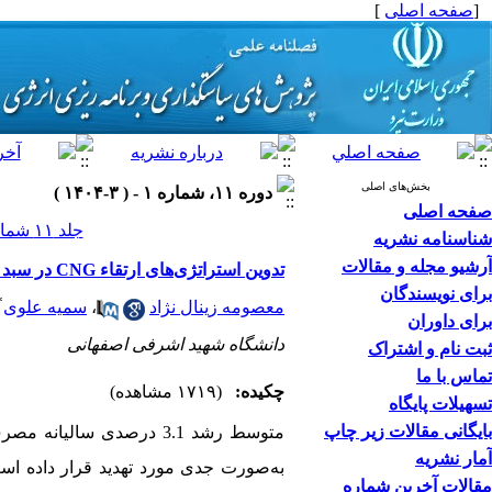
[
صفحه اصلی
]
بخش‌های اصلی
دوره ۱۱، شماره ۱ - ( ۳-۱۴۰۴ )
صفحه اصلی
جلد ۱۱ شماره ۱ صفحات ۲۵-۱
شناسنامه نشریه
آرشیو مجله و مقالات
تدوین استراتژی‌های ارتقاء CNG در سبد سوخت کشور با استفاده از مدل‌سازی پویایی‌های سیستم
برای نویسندگان
*
معصومه زینال نژاد
،
سمیه علوی
برای داوران
دانشگاه شهید اشرفی اصفهانی
ثبت نام و اشتراک
تماس با ما
چکیده:
(۱۷۱۹ مشاهده)
تسهیلات پایگاه
بایگانی مقالات زیر چاپ
متوسط رشد 3.1 درصدی سالیانه مصرف بنزین در
آمار نشریه
به‌صورت جدی مورد تهدید قرار داده 
مقالات آخرین شماره