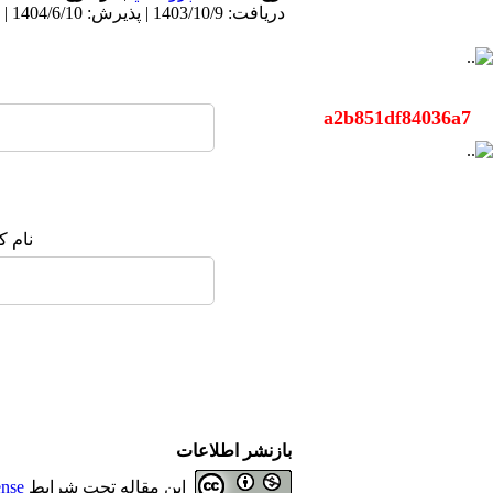
دریافت: 1403/10/9 | پذیرش: 1404/6/10 | انتشار: 1404/7/24
a2b851df84036a7
نام ک
بازنشر اطلاعات
این مقاله تحت شرایط
ense