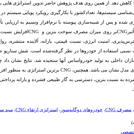
 را کاهش دهد. از همین روی هدف پژوهش حاضر تدوین استراتژی هایی 
ی‌شناسی سیستم‌ها، تعداد
کشور با بکارگیری رویکرد پویایی سیستم در
 شده و پس از شبیه‌سازی پیوسته با نرم‌افزار ونسیم به ارزیابی تأ
یر
CNG
بر روی میزان مصرف سوخت بنزین و
CNG
افزایش نسبت 
‌پذیری، امنیت انرژی، نسبت قیمتی، یارانه، آلاینده منتشره، رواج
 نسبی استفاده از خودروها در نظر گرفته‌شده است. شش سناریو ط
دروسازان داخلی به تولید خودرو
اساس آنها سنجیده شد. نتایج نشان داد چ
ای مدل نشان
می باشد. همچنین،
CNG
برترین استراتژی به منظور اف
ه به نسبت بنزین، دسترسی به گاز طبیعی فشرده و یارانه پرداختی به
.
مصرف CNG
،
خودروهای دوگانه‌سوز
،
استراتژی ارتقاء CNG
،
سبد س
خصصي