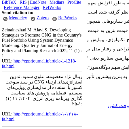
BibTeX
|
RIS
|
EndNote
|
Medlars
|
ProCite
به منظور افزایش سهم
|
Reference Manager
|
RefWorks
 نظر گرفته شده است.
Send citation to:
Mendeley
Zotero
RefWorks
ثیر سناریوهایی همچون
Zeinalnezhad M, Alavi S. Developing
قیمت بنزین به قیمت
Strategies to Promote CNG in the Country's
 تکنولوژی، پیمایش و
Fuel Portfolio Using System Dynamics
Modeling. Quarterly Journal of Energy
راحی و رفتار مدل بر
Policy and Planning Research 2025; 11 (1) :
1
هارمین سناریو یعنی "
URL:
http://epprjournal.ir/article-1-1218-
fa.html
زایش سهم
دوگانه‌سوز"،
 بنزین بیشترین تأثیر
زینال نژاد معصومه، علوی سمیه. تدوین
استراتژی‌های ارتقاء CNG در سبد سوخت
کشور با استفاده از مدل‌سازی پویایی‌های
سیستم. فصلنامه پژوهش های سیاست
گذاری وبرنامه ریزی انرژی. ۱۴۰۴; ۱۱ (۱)
:۱-۲۵
وخت کشور
URL:
http://epprjournal.ir/article-۱-۱۲۱۸-
fa.html