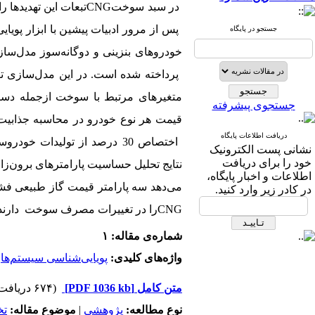
در سبد سوخت
CNG
تبعات این تهدیدها
پس از مرور ادبیات پیشین با ابزار پویای
جستجو در پایگاه
خودروهای بنزینی و دوگانه‌سوز مدل‌سازی
پرداخته شده است. در این مدل‌سازی تأث
متغیرهای مرتبط با سوخت ازجمله دسترس
جستجوی پیشرفته
قیمت هر نوع خودرو در محاسبه جذابیت
دریافت اطلاعات پایگاه
اختصاص 30 درصد از تولیدات خو
نشانی پست الکترونیک
خود را برای دریافت
نتایج تحلیل حساسیت پارامترهای برون‌ز
اطلاعات و اخبار پایگاه،
می‌دهد سه پارامتر قیمت گاز طبیعی فشرد
در کادر زیر وارد کنید.
CNG
را در تغییرات مصرف سوخت
دارند
شماره‌ی مقاله: ۱
واژه‌های کلیدی:
پویایی‌شناسی سیستم‌ها
،
متن کامل
[PDF 1036 kb]
(۶۷۴ دریافت)
نوع مطالعه:
پژوهشي
|
موضوع مقاله:
ت