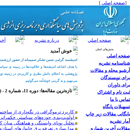
[
صفحه اصلی
]
بخش‌های اصلی
خوش آمدید
صفحه اصلی
اندیشمند گرامی ضمن تشکر صمیمانه از حضور ارزشمند
شناسنامه نشریه
با هدف اشاعه اندیشه‌ها و خلاقیت‌ها در زمینه
ی سیاست
آرشیو مجله و مقالات
پژوهشی به اعتلای دانش نظری و کاربردی در زمینه توسع
برای نویسندگان
می
نهیم و به گرمی خوشآمد می‌گوئیم.
برای داوران
تازه‌ترین مقاله‌ها: دوره 11، شماره 2 - ( 1404/6 )
ثبت نام و اشتراک
تماس با ما
تسهیلات پایگاه
کاربرد ترموگرافی در نگه‌داری از ساختما
بایگانی مقالات زیر چاپ
اولویت‌بندی حوزه‌های سیاستی حکمرانی ان
آمار نشریه
تحلیل پویای وابستگی و هماهنگی میان 
مدل‌سازی تعرفه برق خانوار‌‌های استان‌
مقالات آخرین شماره