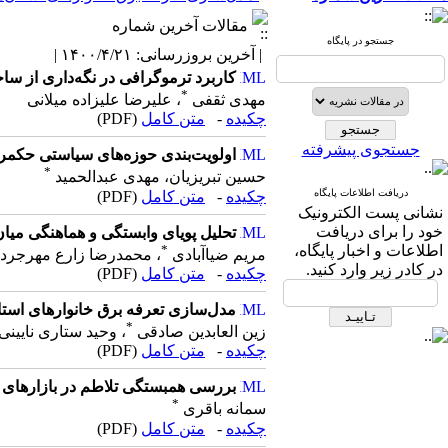
بررسی همبستگی تلاطم در بازارهای نفت: رویکر
مقالات آخرین شماره
سبک توسعه و اکتساب فناوری پایش ناح
جستجو در پایگاه
| آخرین بروزرسانی: ۱۴۰۰/۴/۲۱ |
کاربرد ترموگرافی در نگه‌داری از ساخ
*
مهدی ثقفی
، علیرضا علیزاده میلانی
کاربرد ترموگرافی در نگه‌داری از ساختما
چکیده
-
متن كامل
(PDF)
اولویت‌بندی حوزه‌های سیاستی حکمرانی ان
جستجوی پیشرفته
تحلیل پویای وابستگی و هماهنگی میان 
اولویت‌بندی حوزه‌های سیاستی حکمرانی
*
مدل‌سازی تعرفه برق خانوار‌‌های استان‌
حسین تبریزیان، مهدی عبدالحمید
بررسی همبستگی تلاطم در بازارهای نفت: رویکر
دریافت اطلاعات پایگاه
چکیده
-
متن كامل
(PDF)
سبک توسعه و اکتساب فناوری پایش ناح
نشانی پست الكترونیک
خود را برای دریافت
تحلیل پویای وابستگی و هماهنگی می
*
اطلاعات و اخبار پایگاه،
مریم ضیاآبادی
، محمدرضا زارع مهرجرد
در كادر زیر وارد كنید.
چکیده
-
متن كامل
(PDF)
مدل‌سازی تعرفه برق خانوار‌‌های است
*
زین العابدین صادقی
، وحید ستاری نایین
چکیده
-
متن كامل
(PDF)
بررسی همبستگی تلاطم در بازارهای نفت: رو
*
سمانه باقری
چکیده
-
متن كامل
(PDF)