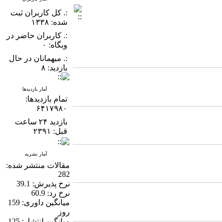
:. کل کاربران ثبت
شده: ۱۳۳۸
:. کاربران حاضر در
وبگاه: ۰
:. میهمانان در حال
بازدید: ۸
آمار بازدیدها
تمام بازدید‌ها:
۶۴۱۷۹۸۰
بازدید ۲۴ ساعت
قبل: ۲۳۹۱
آمار نشریه
مقالات منتشر شده:
282
نرخ پذیرش:
39.1
نرخ رد:
60.9
میانگین داوری:
159
روز
میانگین انتشار:
125