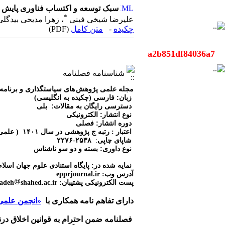
سبک توسعه و اکتساب فناوری پایش 
*
علیرضا شیخی فینی
، زهرا مدیحی بیدگل
چکیده
-
متن كامل
(PDF)
a2b851df84036a7
شناسنامه فصلنامه
مجله علمی پژوهش
های سیاستگذاری و برنامه
:
زبان
فارسی (چکیده به انگلیسی)
:
دسترسی رایگان به مقالات
بلی
:
نوع انتشار
الکترونیکی
:
دوره انتشار
فصلی
اعتبار : رتبه ج پژوهشی در سال ۱۴۰۱ ( علمی پژوهشی سابق )
شاپای چاپی
:
۲۲۷۶-۲۵۳۸
:
نوع
داوری
بسته و دو سو ناشناس
نمایه شده در: پایگاه استنادی علوم جهان اسلا
آدرس وب: epprjournal.ir
پست الکترونیکی پشتیبان: sadeghzadeh
shahed.ac.ir
دارای تفاهم نامه همکاری با
«انجمن علمی 
فصلنامه ضمن احترام به قوانین اخلاق درنش